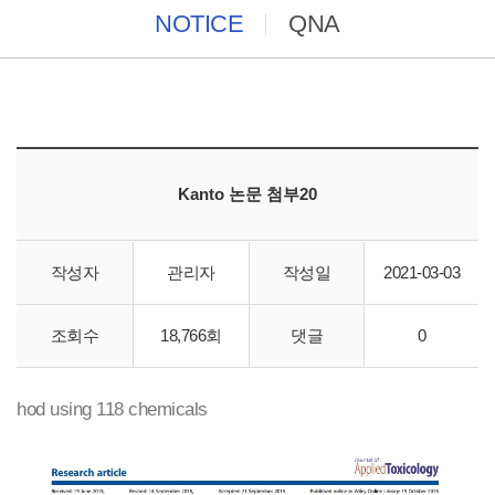
NOTICE
QNA
Kanto 논문 첨부20
작성자
관리자
작성일
2021-03-03
ad-MED Vitrigel 2
조회수
18,766회
댓글
0
Predictive performance of the Vitrigel-eye irritancy test met
hod using 118 chemicals