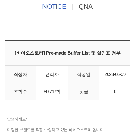
NOTICE
QNA
[바이오스토리] Pre-made Buffer List 및 할인표 첨부
작성자
관리자
작성일
2023-05-09
https://www.ibric.org/myboard/read.php?Board=new_protec
조회수
80,747회
댓글
0
h&id=325784&Page=1
안녕하세요~
다양한 브랜드를 직접 수입하고 있는 바이오스토리 입니다.